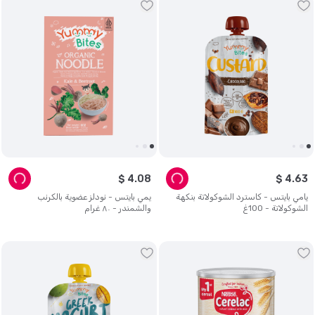
$
4
.
08
$
4
.
63
يامي بايتس - كاسترد الشوكولاتة بنكهة
يمي بايتس - نودلز عضوية بالكرنب
الشوكولاتة - 100غ
والشمندر - ٨٠ غرام