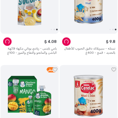
$
4
.
08
$
9
.
8
نستله - سيريلاك دقيق الحبوب للأطفال
يامي بايتس - زبادي يوناني بنكهة فاكهة
بالحديد - قمح - 400غ
الباشن والمانجو والتفاح والموز - 100غ
1
متبقي