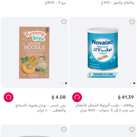
والتفاح والموز - 100غ
برو 3 - 800غ
$
4
.
08
$
41
.
39
نوفالاك - حليب أليرنوفا المُحلل للأطفال
يمي بايتس - نودلز عضوية بالسبانخ
من عمر 0 ​​إلى 3 سنوات - 400 غرام
واليقطين - ٨٠ غرام