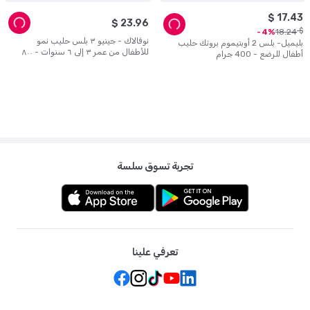
$
17
.
43
$
23
.
96
$
18
.
24
4
نوفالاك - جينيو ٣ بلس حليب نمو
بليميل- بلس 2 أوبتيموم بروتك حليب
للأطفال من عمر ٣ إلى ٦ سنوات - ٨٠٠
أطفال للرضع - 400 جرام
غرام
تجربة تسوق سلسة
تعرفي علينا