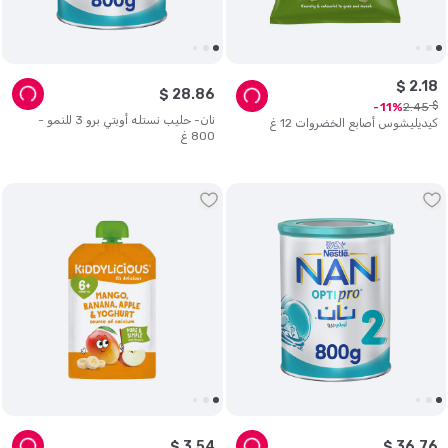
$
2
.
18
$
28
.
86
$
2
.
45
11
نان- حليب نستله أوبتي برو 3 للنمو -
كيديليشوس أصابع الخضروات 12 غ
800 غ
$
3
.
54
$
36
.
76