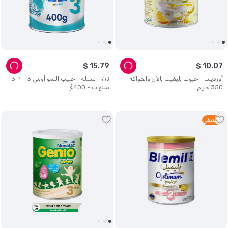
$
15
.
79
$
10
.
07
أورديسا - حبوب بليفيت بالأرز والفواكه -
نان - نستلة - حليب النمو أوبتي 3 - 1-3
350 جرام
سنوات - 400غ
4
متبقي