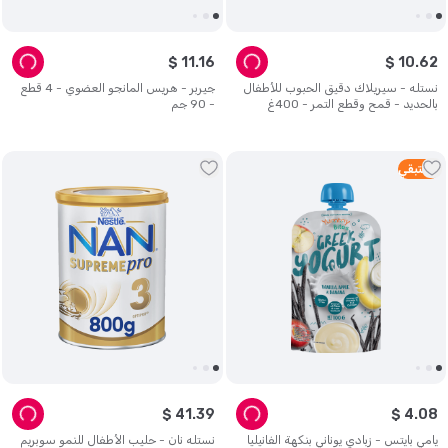
$
11
.
16
$
10
.
62
نستله - سيريلاك دقيق الحبوب للأطفال
جيربر - هريس المانجو العضوي - 4 قطع
بالحديد - قمح وقطع التمر - 400غ
- 90 جم
2
متبقي
$
41
.
39
$
4
.
08
يامي بايتس - زبادي يوناني بنكهة الفانيليا
نستله نان - حليب الأطفال للنمو سوبريم