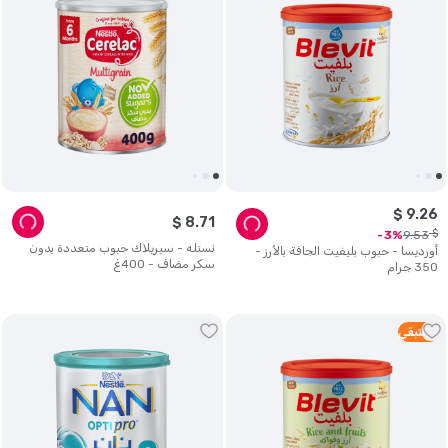
$
9
.
26
$
8
.
71
$
9
.
53
3
نستله - سيريلاك حبوب متعددة بدون
أورديسا - حبوب بليفيت الجافة بالأرز -
سكر مضاف - 400غ
350 جرام
3
متبقي