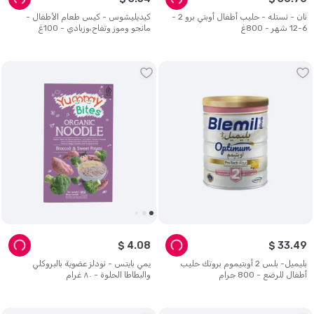
نان - نستله - حليب أطفال أوبتي برو 2 -
كيديليشوس - كيس طعام الأطفال -
6-12 شهر - 800غ
مانجو وموز وتفاح،وزبادي - 100غ
$
4
.
08
$
33
.
49
بليميل- بلس 2 أوبتيموم بروتك حليب
يمي بايتس - نودلز عضوية بالبروكلي
أطفال للرضع - 800 جرام
والبطاطا الحلوة - ٨٠ غرام