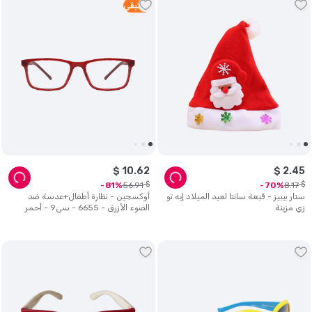
1
متبقي
$
10
.
62
$
2
.
45
$
$
56
.
91
8
.
17
81
70
ستار بيبيز - قبعة سانتا لعيد الميلاد إيه تو
أوكسجين - نظارة أطفال+عدسة ضد
زي مزينة
الضوء الأزرق - 6655 - سي9 - أحمر