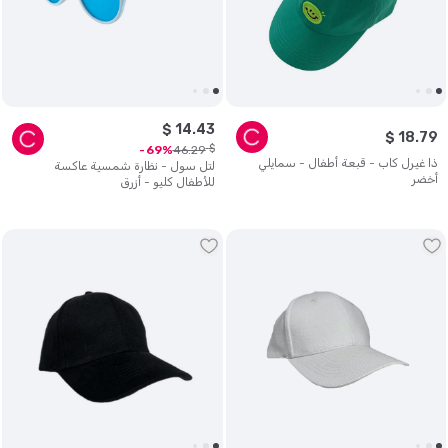
$
14
.
43
$
18
.
79
$
46
.
29
69
ذا غيرل كاب - قبعة أطفال - سمايلي
لتل سول - نظارة شمسية عاكسة
أخضر
للأطفال كليو - أزرق