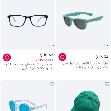
$
10
.
62
$
16
.
34
$
56
.
91
81
نظارات شمسية للأطفال من كول صن
أوكسجين- نظارة أطفال عدسة ضد الضوء
ويف، لون أزرق بحري - أكوا
الأزرق- 6655 سي7- أزرق