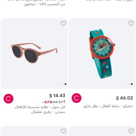
من الشمس 50+ - ديناصور
$
14
.
43
$
46
.
02
$
43
.
57
67
دجيكو - ساعة أطفال - بطل خارق
لتل سول - نظارة شمسية للأطفال
سيدني - زهري صلصال