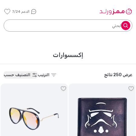
الدعم 7/24
ابحثي
إكسسوارات
عرض 250 نتائج
الترتيب
التصنيف حسب