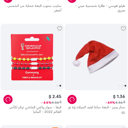
هيلو هوسي - نظارة شمسية ميني -
سليب ستوب قبعة حماية من الشمس
جيري
أصفر
$
2
.
45
$
1
.
36
$
$
4
.
36
4
.
36
44
69
ستار بيبيز - قبعة سانتا لعيد الميلاد إيه تو
فيفا - سوار رياضي قماشي ترتلز لكأس
زي
العالم 2022 - ألمانيا