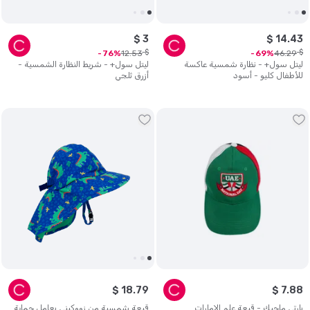
$
3
$
14
.
43
$
$
12
.
53
46
.
29
76
69
ليتل سول+ - نظارة شمسية عاكسة
ليتل سول+ - شريط النظارة الشمسية -
للأطفال كليو - أسود
أزرق ثلجي
$
18
.
79
$
7
.
88
بارتي ماجيك - قبعة علم الإمارات
قبعة شمسية من زووكيني بعامل حماية