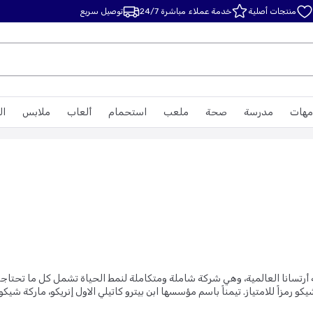
منتجات أصلية
خدمة عملاء مباشرة 24/7
توصيل سريع
مهات
مدرسة
صحة
ملعب
استحمام
ألعاب
ملابس
ال
 أرتسانا العالمية، وهي شركة شاملة ومتكاملة لنمط الحياة تشمل كل ما تحتاجه
 اطفال سياره وللمواليد
،
أسرّة و مهاد اطفال رضع
،
عربيات اطفال توأم
،
عربيات