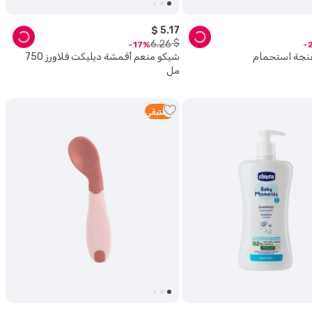
$
5
.
17
$
6
.
26
17
نجة استحمام
شيكو منعم أقمشة ديليكت فلاورز 750
مل
2
متبقي