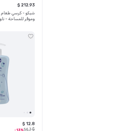
$
212
.
93
شيكو - كرسي طعام ب
وموفّر للمساحة - تا
$
12
.
8
$
14
.
7
13