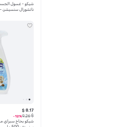
شيكو - غسول الجسم 
ناتشورال سنسيشن - 500 مل
$
8
.
17
$
9
.
26
12
شيكو بخاخ سبراي مز
سنستف 500 مل