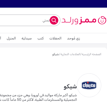
ابحثي
زي مُوحد
الحفلات
كتب
صيدلية
المنزل
أ
الصفحة الرئيسية
/
العلامات التجارية
/
شيكو
شيكو
شيكو، أكبر ماركة مواليد في أوروبا، وهي جزء من مجموعة
التجميلية والمستلزمات الطبية. لأكثر من 50 عاماً كانت شيكو رمزاً للامتياز. تيمناً باسم مؤسسها ابن بيترو كاتيلي الاول إنريكو، ماركة شيكو (التي تلفظ كي-كو) قد ظلت نواة الماركة لمجموعة أرتسانا.
في رحلة الأمومة بكل حب، ونوفر لكِ كل ما يلزمكِ من
كرسي