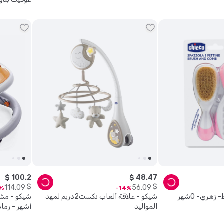
$
100
.
2
$
48
.
47
$
$
114
.
09
56
.
09
14
هري- 0شهر
شيكو - علاقة ألعاب نكست2دريم لمهد
المواليد
أشهر - رما