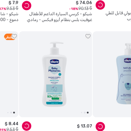
$
7
.
9
$
74
.
06
$
$
9
.
53
90
.
13
17
18
ولي قابل للطي
شيكو - كرسي السيارة الداعم للأطفال
شيكو - شام
وب
غوفيت بلس بنظام أيزو فيكس - رمادي
دموع - 500مل
وأسود
5
متبقي
$
8
.
44
$
13
.
07
$
9
.
53
11