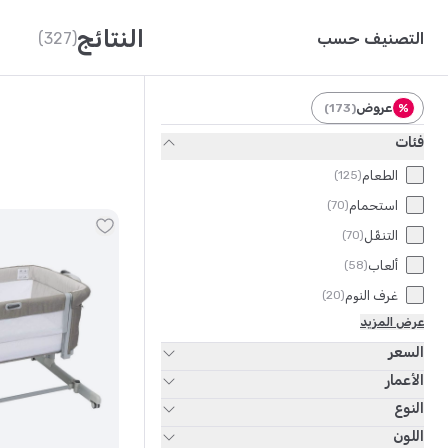
اطفال للسفر والتنقل
، إلى جانب
طاولة غيار للاطفال
،
ارجو
اطفال لضمان أفضل رعاية لطفلك.
النتائج
التصنيف حسب
(327)
عروض
)
173
(
%
فئات
الطعام
)
125
(
استحمام
)
70
(
التنقّل
)
70
(
ألعاب
)
58
(
غرف النوم
)
20
(
عرض المزيد
السعر
الأعمار
النوع
اللون