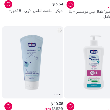
$
3
.
54
شيكو - ملعقة الطفل الأولى - 8 أشهر+
بو أطفال بيبي مومنتس - بلا
$
10
.
35
$
12
.
53
17