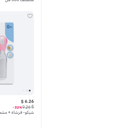
$
6
.
26
$
9
.
26
32
شيكو- فرشاة + مشط- ز