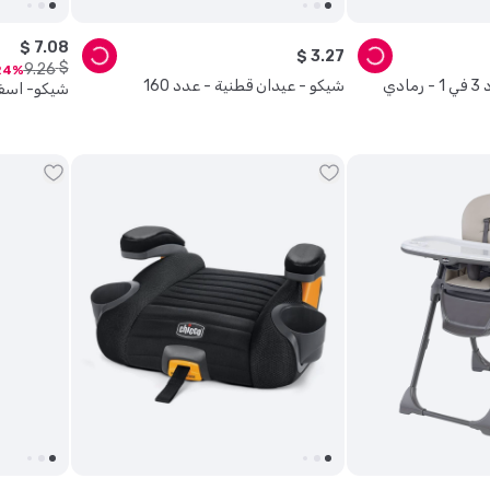
$
7
.
08
$
3
.
27
$
9
.
26
24
دي
شيكو - عيدان قطنية - عدد 160
شيكو- اسف