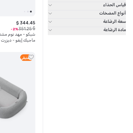
قياس الحذاء
أنواع المضخات
سعة الرضّاعة
$
344
.
45
$
351
.
25
2
مادة الرضّاعة
ماجيك إيفو - ديزرت 
4
متبقي