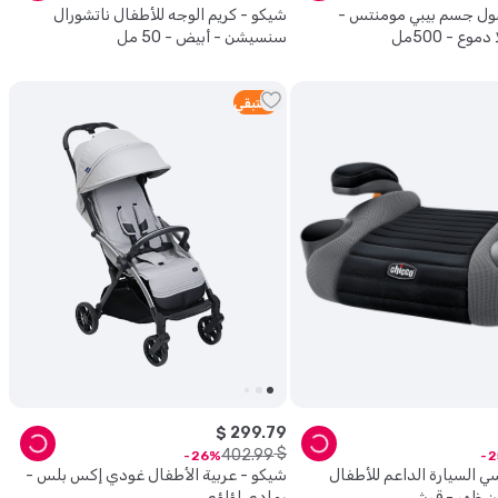
ول جسم بيبي مومنتس -
شيكو - كريم الوجه للأطفال ناتشورال
وع - 500مل
سنسيشن - أبيض - 50 مل
1
متبقي
$
299
.
79
$
402
.
99
26
2
ي السيارة الداعم للأطفال
شيكو - عربية الأطفال غودي إكس بلس -
ن ظهر - قرش
رمادي لؤلؤي