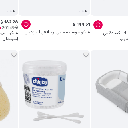
$
162
.
28
$
144
.
31
$
201
.
49
شيكو - وسادة مامي بود 4 في 1 - زيتوني
شيكو - مهد نوم مشترك نكست2مي
تاوب
إسينشال -