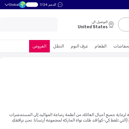
English
الدعم 7/24
Global
التوصيل الى
United States
حفاضات
الطعام
غرف النوم
التنقّل
العروض
 لرعاية جميع أجيال العائلة، من أنظمة رضاعة المواليد إلى المستحضرات
نحن نرافقكِ
 أطفال بمظلة
،
عربيات أطفال خفيفة الوزن
،
العربيات اليومية
، و
عربيات