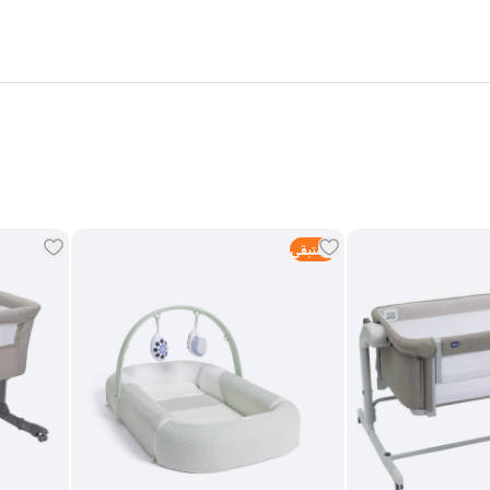
حة اطفال
،
كرسي هزاز للاطفال
،
كرسي طعام اطفال
،
شنط الحفاضات
،
شيالات ال
2
متبقي