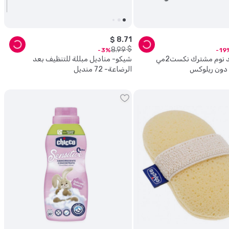
$
8
.
71
$
8
.
99
3
19
شيكو - مهد نوم مشترك نكست2مي
شيكو- مناديل مبللة للتنظيف بعد
 دون ريلوكس
الرضاعة- 72 منديل