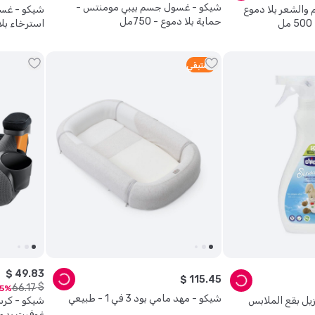
شيكو - غسول جسم بيبي مومنتس -
والشعر بلا دموع
شيكو - غس
حماية بلا دموع - 750مل
استرخاء بلا دم
2
متبقي
$
49
.
83
$
115
.
45
$
66
.
17
5
شيكو - مهد مامي بود 3 في 1 - طبيعي
يل بقع الملابس
شيكو - كرس
غوفيت بدو