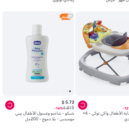
4
متبقي
$
5
.
72
$
6
.
81
16
12
شيكو - مشاية الأطفال واكي توكي - 6+
شيكو - شامبو وغسول الأطفال بيبي
دي
مومنتس - بلا دموع - 200مل