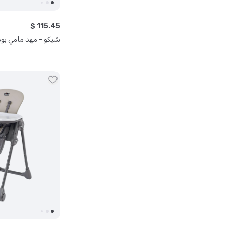
$
115
.
45
شيكو - مهد مامي بود 3 في 1 - رما