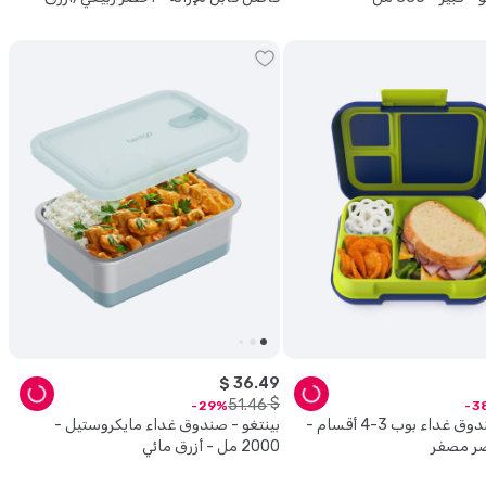
$
36
.
49
$
51
.
46
29
3
بينتغو - صندوق غداء بوب 3-4 أقسام -
بينتغو - صندوق غداء مايكروستيل -
ر مصفر
2000 مل - أزرق مائي