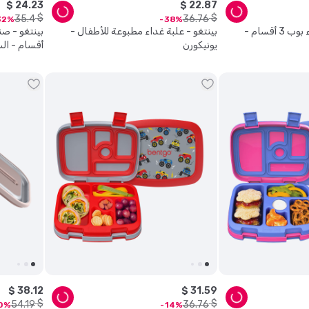
$
24
.
23
$
22
.
87
$
$
35
.
4
36
.
76
32
38
بينتغو - صندوق غداء بوب 3 أقسام -
بينتغو - علبة غداء مطبوعة للأطفال -
يونيكورن
أقسام - ال
$
38
.
12
$
31
.
59
$
$
54
.
19
36
.
76
0
14