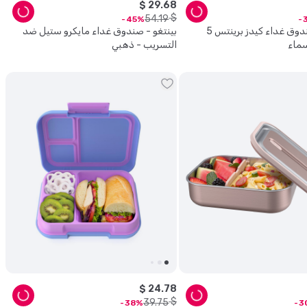
$
29
.
68
$
54
.
19
45
بينتغو - صندوق غداء كيدز برينتس 5
بينتغو - صندوق غداء مايكرو ستيل ضد
سماء
التسريب - ذهبي
$
24
.
78
$
39
.
75
38
3