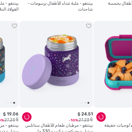
للأطفال بخمسة
بينتغو - علبة غداء للأطفال برسومات -
بينتغو - عل
شاحنات
الفولاذ ال
$
19
.
06
$
24
.
51
$
$
27
.
23
27
.
23
0
10
ء/وجبات خفيفة
بينتغو - مرطبان طعام للأطفال ستانلس
بينتغو - م
ستيل - يونيكورن - كبير - 330 مل
ستيل - دينو - ك