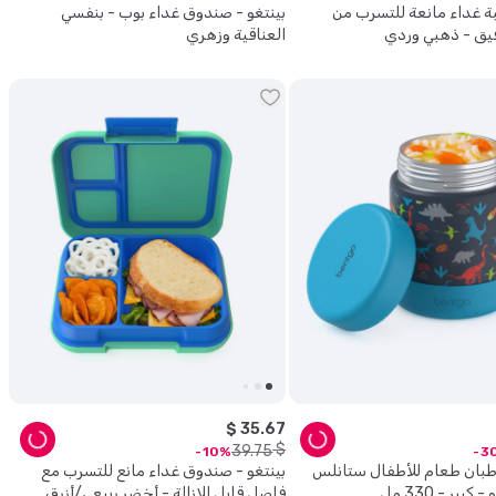
بة غداء مانعة للتسرب من
بينتغو - صندوق غداء بوب - بنفسي
دقيق - ذهبي وردي
العناقية وزهري
$
35
.
67
$
39
.
75
10
3
رطبان طعام للأطفال ستانلس
بينتغو - صندوق غداء مانع للتسرب مع
بير - 330 مل
فاصل قابل للإزالة - أخضر ربيعي/أزرق