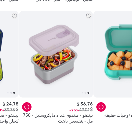
$
24
.
78
$
36
.
76
$
$
39
.
75
49
.
01
8
25
ء/وجبات خفيفة
بينتغو - صندوق غداء مايكروستيل - 750
مل - بنفسجي باهت
كحلي وأخض