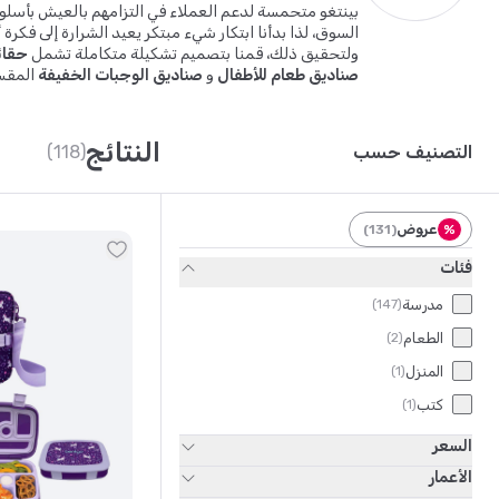
السوق، لذا بدأنا ابتكار شيء مبتكر يعيد الشرارة إلى فكرة
ولتحقيق ذلك، قمنا بتصميم تشكيلة متكاملة تشمل
حقائ
صناديق طعام للأطفال
و
صناديق الوجبات الخفيفة
المقس
عملية.
النتائج
التصنيف حسب
(118)
عروض
)
131
(
%
فئات
مدرسة
)
147
(
الطعام
)
2
(
المنزل
)
1
(
كتب
)
1
(
السعر
الأعمار