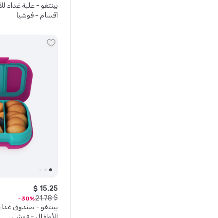
بينتغو - علبة غداء 
أقسام - فوشيا
$
15
.
25
$
21
.
78
30
بينتغو - صندوق غدا
للأطفال - فوشي