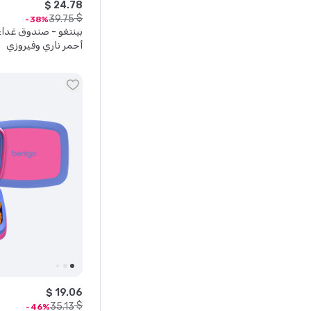
$
24
.
78
$
39
.
75
38
أحمر ناري وفيروزي
$
19
.
06
$
35
.
13
46