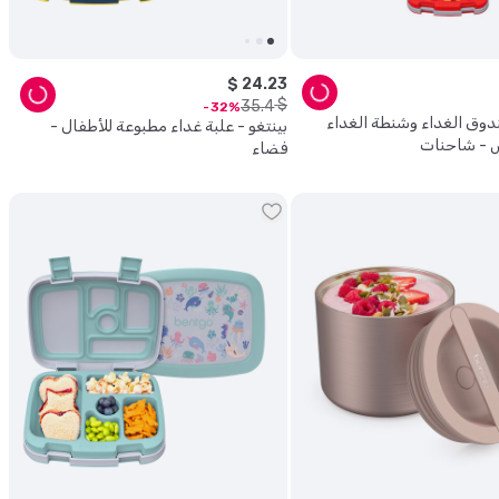
$
24
.
23
$
35
.
4
32
ندوق الغداء وشنطة الغداء
بينتغو - علبة غداء مطبوعة للأطفال -
س - شاحنات
فضاء