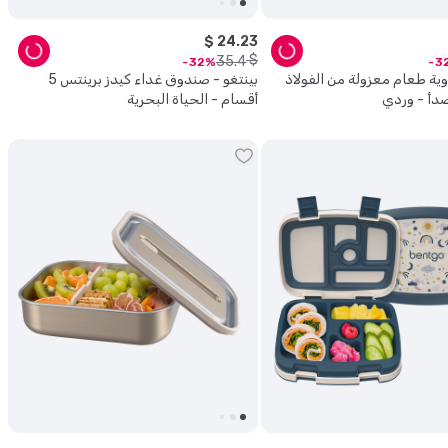
$
24
.
23
$
35
.
4
32
3
وية طعام معزولة من الفولاذ
بينتغو - صندوق غداء كيدز برينتس 5
صدأ - وردي
أقسام - الحياة البحرية