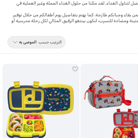
ة صحي ومتوازن. أطلقت شركتها في 2013 لأنها عرفت أن هناك طريقة أفضل لتناول الغداء. لقد مللنا من حلول الغداء المملة وغير العملية في
ن بقاء وجباتكم طازجة. كما نهتم بتفاصيل يوم أطفالكم من خلال توفير
تينة ومضادة للتسرب، لتكون بينتغو الرفيق المثالي لكل رحلة مدرسية أو
الترتيب حسب
الموصى به