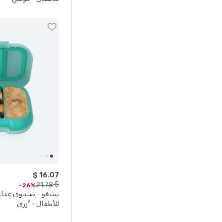
$
16
.
07
$
21
.
78
26
بينتغو - صندوق غدا
للأطفال - أزرق