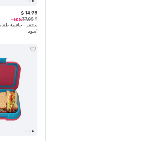
$
14
.
98
$
37
.
85
60
بينتغو - حافظة طعا
أسود