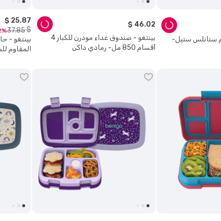
$
25
.
87
$
46
.
02
$
37
.
85
2
بينتغو - صندوق غداء مودرن للكبار 4
م ستانلس ستيل-
بينتغو - حا
أقسام 850 مل- رمادي داكن
المقاوم لل