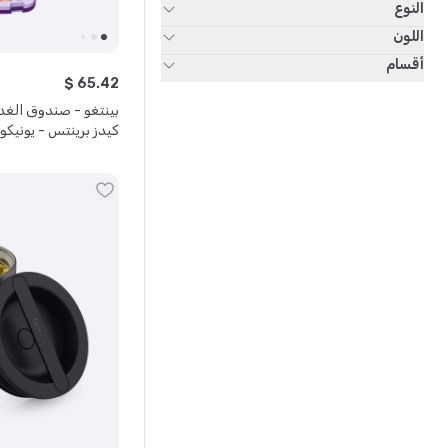
النوع
اللون
أقسام
$
65
.
42
بينتغو - صندوق الغد
كيدز برينتس - يونيكو