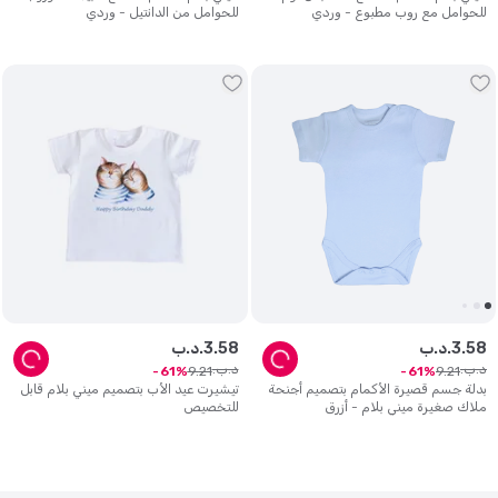
للحوامل مع روب مطبوع - وردي
للحوامل من الدانتيل - وردي
58
.
3
د.ب.
58
.
3
د.ب.
د.ب.
د.ب.
9
.
21
9
.
21
61
61
بدلة جسم قصيرة الأكمام بتصميم أجنحة
تيشيرت عيد الأب بتصميم ميني بلام قابل
ملاك صغيرة ميني بلام - أزرق
للتخصيص