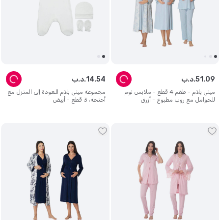
09
.
51
د.ب.
54
.
14
د.ب.
ميني بلام - طقم 4 قطع - ملابس نوم
مجموعة ميني بلام للعودة إلى المنزل مع
للحوامل مع روب مطبوع - أزرق
أجنحة، 3 قطع - أبيض