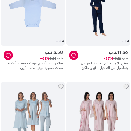
بالعثور على عمل مناسب مثل الامهات المطلقات والمنفصلات. لا يمكنني
التاكد من من دقة الافكار والعناية والاهتمام بالتفاصيل مع صناعة وتصميم
كل منتج في ميني بلام لكن امل بان تحصلي على مشتريات قيمة تفخرين بها
كما نفخر نحن. بوركو يوس
36
.
11
د.ب.
58
.
3
د.ب.
د.ب.
د.ب.
9
.
21
18
.
12
61
37
ميني بلام - طقم بيجامة للحوامل
بدلة جسم بأكمام طويلة بتصميم أجنحة
بتفاصيل من الدانتيل - أزرق داكن
ملاك صغيرة ميني بلام - أزرق