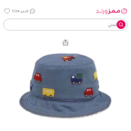
الدعم 7/24
ابحثي