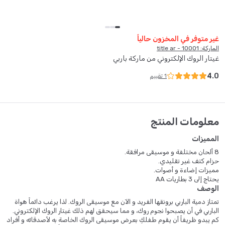
غير متوفر في المخزون حالياً
الماركة: 10001 - title ar
غيتار الروك الإلكتروني من ماركة باربي
4.0
1
تقييم
معلومات المنتج
المميزات
8 ألحان مختلفة و موسيقى مرافقة.
حزام كتف غير تقليدي.
مميزات إضاءة و أصوات.
يحتاج إلى 3 بطاريات AA
الوصف
تمتاز دمية الباربي برونقها الفريد و الآن مع موسيقى الروك. لذا يرغب دائماً هواة
الباربي في أن يصبحوا نجوم روك، و مما سيحقق لهم ذلك غيتار الروك الإلكتروني.
كم يبدو ظريفاً أن يقوم طفلكِ بعرض موسيقى الروك الخاصة به لأصدقائه و أفراد