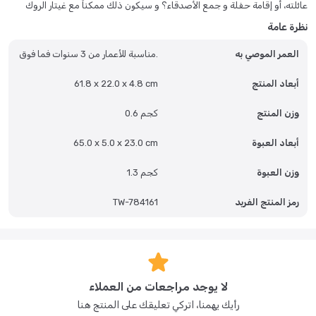
عائلته، أو إقامة حفلة و جمع الأصدقاء؟ و سيكون ذلك ممكناً مع غيتار الروك
الإلكتروني للباربي، و الذي يتضمن 8 ألحان مختلفة و موسيقى مرافقة؛ يتضمن
نظرة عامة
حزام للكتف غير تقليدي بلون زهري و ميزة تحكم بدرجة الصوت و السرعة.
يتضمن الغيتار إضاءة و أصوات ليعطي انطباعاً حقيقياً لنجم الروك. يعد ضرورياً
العمر الموصي به
مناسبة للأعمار من 3 سنوات فما فوق.
لكل فتاة.
أبعاد المنتج
61.8 x 22.0 x 4.8 cm
وزن المنتج
0.6 كجم
أبعاد العبوة
65.0 x 5.0 x 23.0 cm
وزن العبوة
1.3 كجم
رمز المنتج الفريد
TW-784161
لا يوجد مراجعات من العملاء
رأيك يهمنا، اتركي تعليقك على المنتج هنا