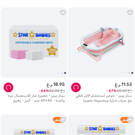
52
.
11
ر.ع.
95
.
18
ر.ع.
ر.ع.
ر.ع.
52
.
35
35
.
07
64
67
ستار بيبيز - حوض استحمام قابل للطي
ستار بيبيز - حصيرة غيار للاستعمال مرة
مع ميزان حرارة ومجموعة حصيرة
واحدة - 45×60 سم - كبير - زهري
استحمام - زهري
وأبيض - عدد 200
5
متبقي
2
متبقي