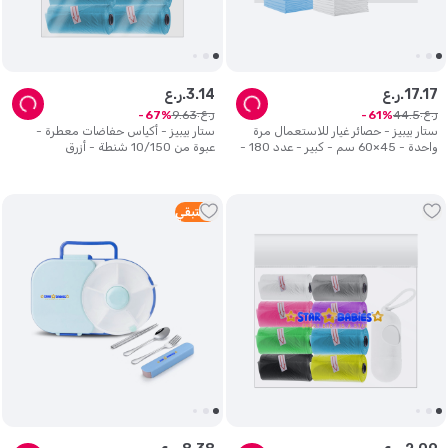
17
.
17
ر.ع.
14
.
3
ر.ع.
ر.ع.
ر.ع.
9
.
63
44
.
5
67
61
ستار بيبيز - حصائر غيار للاستعمال مرة
ستار بيبيز - أكياس حفاضات معطرة -
واحدة - 45×60 سم - كبير - عدد 180 -
عبوة من 10/150 شنطة - أزرق
أزرق وأبيض
3
متبقي