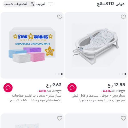
سلسلتنا المتكاملة تدور دائماً حول احتياجات الأم والطفل لتجعل من كل
عرض 3112 نتائج
الترتيب
التصنيف حسب
يوم تجربة أسهل وأكثر أماناً.
88
.
12
ر.ع.
63
.
9
ر.ع.
ر.ع.
ر.ع.
30
.
36
35
.
81
68
64
ستار بيبيز - حوض استحمام قابل للطي
ستار بيبيز - سجادات تغيير حفاضات
مع ميزان حرارة ومجموعة حصيرة
للاستخدام مرة واحدة - 45×60 سم -
استحمام - رمادي
عبوة من 100 قطعة