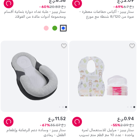
09
.
2
ر.ع.
38
.
8
ر.ع.
ر.ع.
ر.ع.
20
.
83
6
.
7
60
69
ستار بيبيز - أكياس حفاضات معطرة -
ستار بيبيز - علبة غداء دوارة بثمانية أقسام
عبوة من 8/120 شنطة مع موزع
ومجموعة أدوات مائدة من الفولاذ
المقاوم للصدأ
94
.
0
ر.ع.
52
.
11
ر.ع.
ر.ع.
ر.ع.
35
.
07
2
.
09
67
55
ستار بيبيز - مراييل للاستعمال لمرة
ستار بيبيز - وسادة دعم للرضاعة وإطعام
واحدة - عدد 10 مع قطع منع تسريب
الطفل - رمادي