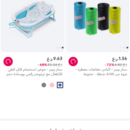
36
.
1
ر.ع.
63
.
9
ر.ع.
ر.ع.
ر.ع.
30
.
36
4
.
82
68
72
ستار بيبيز - أكياس حفاضات معطرة -
ستار بيبيز - حوض استحمام قابل للطي
عبوة من 4/60 شنطة - متنوعة
للأطفال مع ترمومتر رقمي ووسادة دعم
للحمام