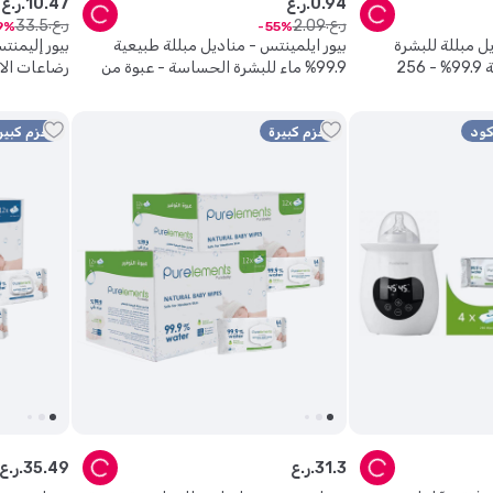
94
.
0
ر.ع.
47
.
10
ر.ع.
ر.ع.
ر.ع.
33
.
5
2
.
09
9
55
يل مبللة للبشرة
بيور ايلمينتس - مناديل مبللة طبيعية
بيور إليمن
الحساسة مائية بنسبة 99.9% - 256
99.9% ماء للبشرة الحساسة - عبوة من
رضاعات الاطفال 2 ف
64 منديل
حزم كبيرة
حزم كبير
3
.
31
ر.ع.
49
.
35
ر.ع.