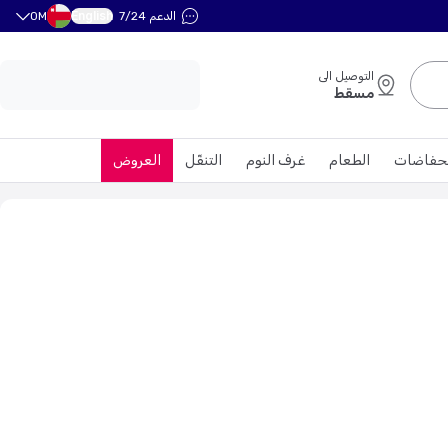
English
الدعم 7/24
OM
التوصيل الى
مسقط
حفاضات
الطعام
غرف النوم
التنقّل
العروض