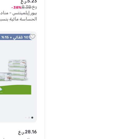
23
.
5
ر.ع.
ر.ع.
8
.
38
38
بيور إيلمينتس - مناد
منديل.
10% تلقائي + 15% كود
16
.
28
ر.ع.