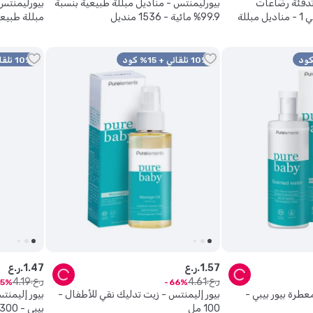
تدفئة رضّاعات
بيورليمنتس - مناديل مبللة طبيعية بنسبة
الرضاعة والطعام 5 في 1 - مناديل مبللة
99.9% مائية - 1536 منديل
بيضاء برائحة الصبار، 99.9% ماء - عبوة
قطعة
10% تلقائي + 15% كود
10% تلقائي + 15% كود
57
.
1
ر.ع.
47
.
1
ر.ع.
ر.ع.
ر.ع.
4
.
19
4
.
61
5
66
عطرة بيور بيبي -
بيور إليمنتس - زيت تدليك نقي للأطفال -
بيور إليمن
100 مل
بيبي - 300 مل