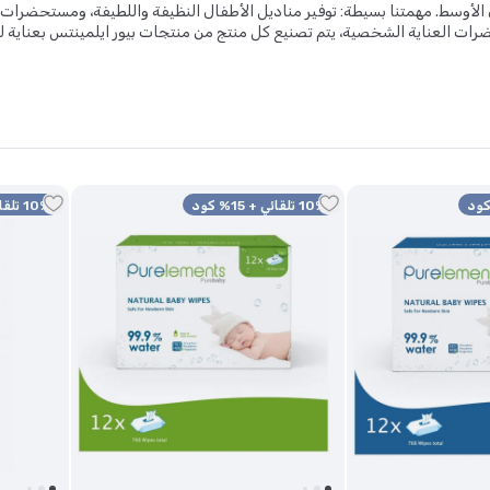
 الأوسط. مهمتنا بسيطة: توفير مناديل الأطفال النظيفة واللطيفة، ومستحضرا
ات العناية الشخصية، يتم تصنيع كل منتج من منتجات بيور ايلمينتس بعناية لض
مينتس مع وضع رفاهية طفلك في الاعتبار. ولمنح طفلكِ تجربة عناية فائقة، نوفر
ال
و
مجموعة استحمام للاطفال
بتركيبات نقية ولطيفة تناسب بشرتهم الحساس
10% تلقائي + 15% كود
10% تلقائي + 15% كود