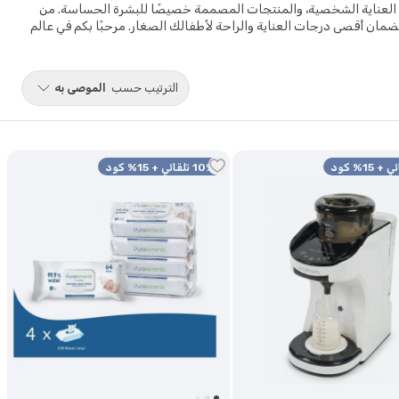
ت العناية الشخصية، والمنتجات المصممة خصيصًا للبشرة الحساسة. من
مان أقصى درجات العناية والراحة لأطفالك الصغار. مرحبًا بكم في عالم
 لكِ
مناديل مبللة للاطفال
، ومجموعة متنوعة من
منتجات العناية بالطفل
و
ة.
الترتيب حسب
الموصى به
10% تلقائي + 15% كود