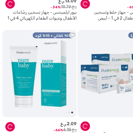
09
.
13
ر.ع.
ر.ع.
19
.
79
34
6
تس - جهاز خلط وتسخين
بيور ايلمينتس - جهاز تسخين رضّاعات
ي 1 - أبيض
الأطفال وعبوات الطعام الكهربائي 4 في 1
مع معقم بخاري مدمج ومذيب تجميد -
لون أبيض
ة
10% تلقائي + 15% كود
09
.
2
ر.ع.
ر.ع.
6
.
18
66