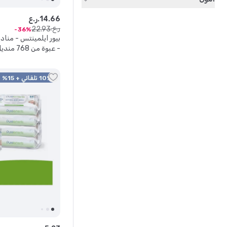
66
.
14
ر.ع.
ر.ع.
22
.
93
36
- عبوة من
حديثي الولادة والحس
10% تلقائي + 15% كود