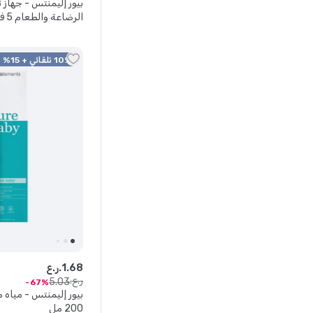
بيور إليمنتس - جهاز 
من 4 قطع - 256 قطعة
10% تلقائي + 15% كود
68
.
1
ر.ع.
ر.ع.
5
.
03
67
بيور إليمنتس - مياه م
200 مل