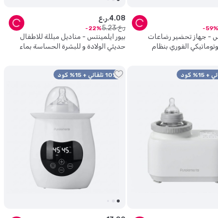
08
.
4
ر.ع.
ر.ع.
5
.
23
22
59
تس - جهاز تحضير رضاعات
بيور ايلمينتس - مناديل مبللة للاطفال
وتوماتيكي الفوري بنظام
حديثي الولادة و للبشرة الحساسة بماء
اتي
نقي 99.9% - عبوة من 4
10% تلقائي + 15% كود