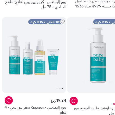
بيورليمنتس - مجموعة من 2 - مناديل
بيور إليمنتس - كريم بيور بيبي لعلاج الطفح
مبللة طبيعية بنسبة 99.9% مياه 1536
الجلدي - 75 مل
10% تلقائي + 15% كود
24
.
19
ر.ع.
6
بيور إليمنتس - مجموعة سفر بيور بيبي - 4
تس - لوشن حليب الجسم بيور
قطع