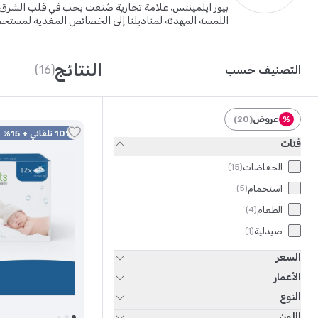
بيور ايلمينتس، علامة تجارية صُنعت بحب في قلب الشرق
اللمسة المهدئة لمناديلنا إلى الخصائص المغذية لمستحضر
حيث تلتقي النقاء بالحب، حيث يتم تصنيع منتجات بيور ايل
ادوات النظافة الشخصية
، بالإضافة إلى
بلسم و شامبو اطف
النتائج
التصنيف حسب
(16)
عروض
)
20
(
%
10% تلقائي + 15% كود
فئات
الحفاضات
)
15
(
استحمام
)
5
(
الطعام
)
4
(
صيدلية
)
1
(
السعر
الأعمار
النوع
اللون