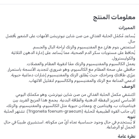
معلومات المنتج
المميزات
يُساعد مُكمّل الحلبة الغذائي من صن شاين نيوتريشن الأمهات على الشعور بأفضل
حال.
استمتعي بنوم هانئ مع المغنيسيوم والزنك لراحة البال والجسم.
يُحافظ على مستويات سكر الدم الصحية، مما يُساعد على إدارة الدهون الثلاثية
والكوليسترول.
يعمل الكالسيوم والمغنيسيوم والزنك معًا لتقوية العظام والعضلات.
حافظي على صحة العظام مع الكالسيوم، وهو ضروري لتجديد الأنسجة باستمرار.
عزّزي طاقتكِ ومزاجكِ، حيث يُطلق الزنك والمغنيسيوم إشارات دماغية حيوية.
ادعمي المناعة مع الزنك والمغنيسيوم والكالسيوم لتقليل الالتهاب.
الوصف
اكتشفي مكمل الحلبة الغذائي من صن شاين نيوترشن، وهو مكملكِ اليومي
الأساسي لتعزيز اليقظة الذهنية والطاقة البدنية. يجمع هذا المزيج الفريد بين
فيتامينات ب، وفيتامين ج، ومعادن حيوية مثل الكالسيوم، والمغنيسيوم، والزنك،
إلى جانب القوة الطبيعية للحلبة (Trigonella foenum-graecum). تشتهر الحلبة
تنويه
بقدرتها على تعزيز إدرار حليب الأم، ودعم صحة القلب، وتنظيم مستويات السكر
لا يُستخدم في حال وجود حساسية تجاه أيٍّ من مكوناته. استشيري طبيبًا في حال
في الدم، مما يجعلها إضافة رائعة لروتين صحة الأم.
الحمل أو الرضاعة.
صُممت كل كبسولة بعناية فائقة باستخدام مكونات عالية الجودة، بما في ذلك
نظرة عامة