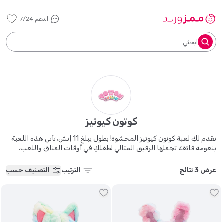
الدعم 7/24
ابحثي
كوتون كيوتيز
نقدم لكِ لعبة كوتون كيوتيز المحشوة! بطول يبلغ 11 إنش، تأتي هذه اللعبة
بنعومة فائقة تجعلها الرفيق المثالي لطفلكِ في أوقات العناق واللعب.
تتميز بتصميم جذاب مع أذنين متدليتين وملامح ساحرة، مما يجعلها
الصديق المفضل للأطفال من جميع الأعمار. صُنعت هذه اللعبة من مواد
عرض 3 نتائج
الترتيب
التصنيف حسب
آمنة وغير سامة لضمان المتانة والأمان خلال مغامرات طفلكِ اليومية.
امنحي طفلكِ هدية من الراحة والبهجة مع هذه اللعبة المحشوة الرائعة!