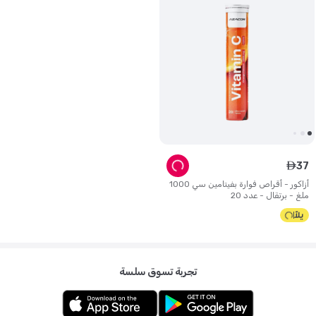
37
ê
أزاكور - أقراص فوارة بفيتامين سي 1000
ملغ - برتقال - عدد 20
تجربة تسوق سلسة