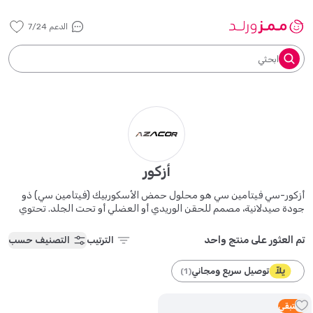
الدعم 7/24
ابحثي
أزكور
أزكور-سي فيتامين سي هو محلول حمض الأسكوربيك (فيتامين سي) ذو
جودة صيدلانية، مصمم للحقن الوريدي أو العضلي أو تحت الجلد. تحتوي
كل أمبولة سعة 2 مل على 500 ملغ من حمض الأسكوربيك، مما يوفر تركيزًا
قدره 250 ملغ/مل.
تم العثور على منتج واحد
الترتيب
التصنيف حسب
توصيل سريع ومجاني
)
1
(
3
متبقي